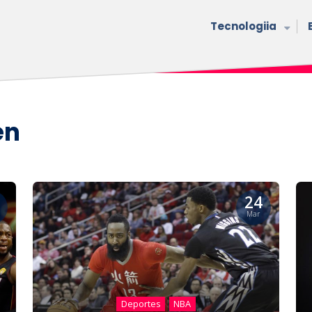
Tecnologiia
en
24
Mar
Deportes
NBA