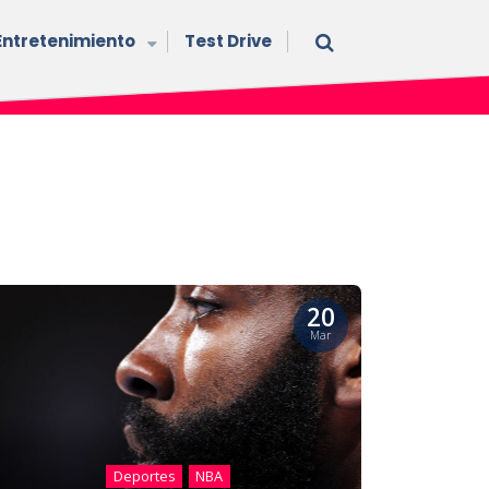
Entretenimiento
Test Drive
20
Mar
Deportes
NBA