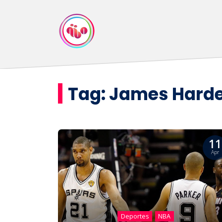
Tag:
James Hard
11
Apr
Deportes
NBA