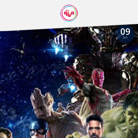
09
Jan