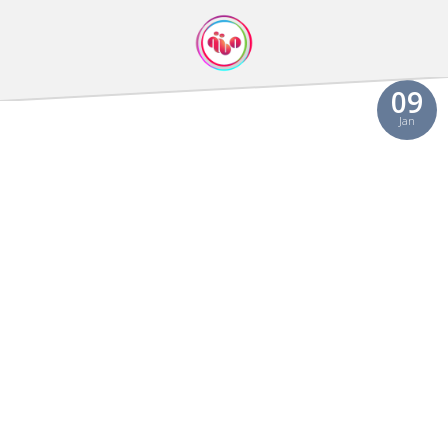
Video
09
Jan