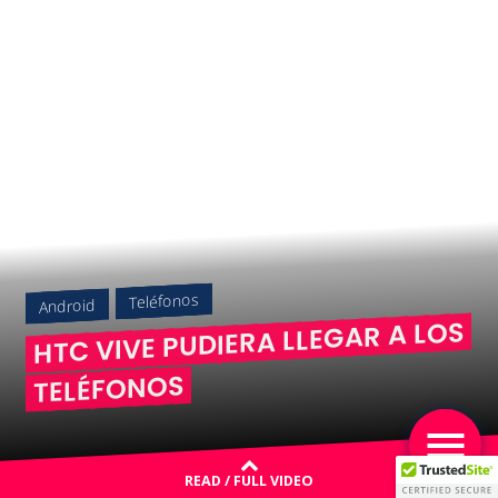
Teléfonos
Android
HTC VIVE PUDIERA LLEGAR A LOS
TELÉFONOS
READ / FULL VIDEO