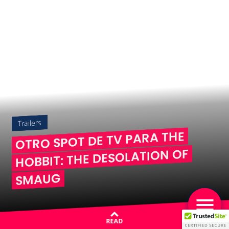
Trailers
OTRO SPOT DE TV PARA THE
HOBBIT: THE DESOLATION OF
SMAUG
READ