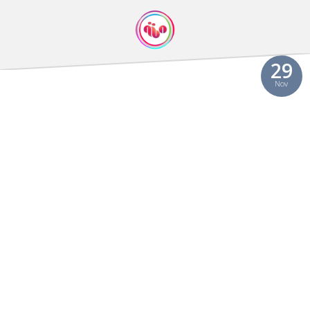
29
Nov