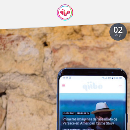
02
Aug