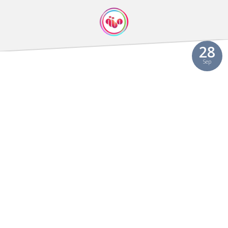
28
Sep