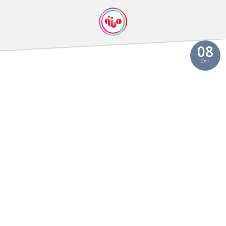
08
Oct