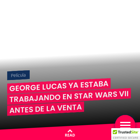
Película
GEORGE LUCAS YA ESTABA
TRABAJANDO EN STAR WARS VII
ANTES DE LA VENTA
READ