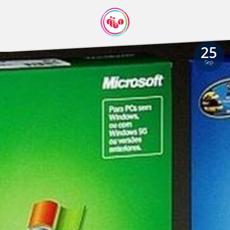
25
Sep