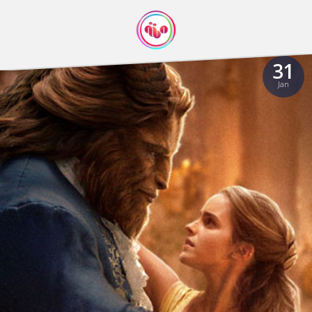
31
Jan