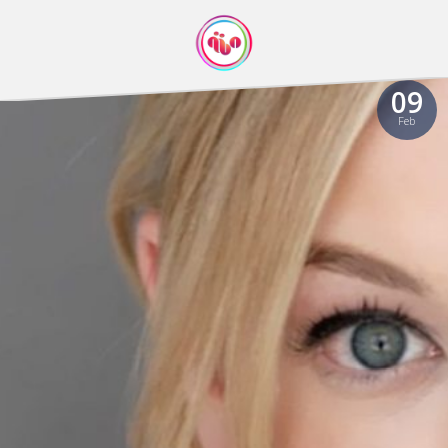
09
Feb