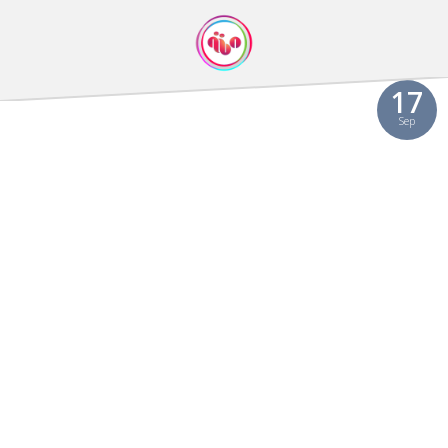
Video
17
Sep