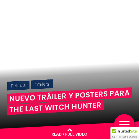
Trailers
Película
NUEVO TRÁILER Y POSTERS PARA
THE LAST WITCH HUNTER
READ / FULL VIDEO