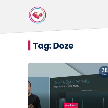
Tag:
Doze
28
May
Android