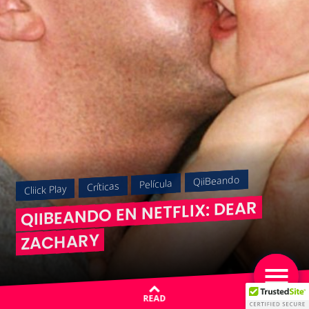
QiiBeando
Película
Críticas
Cliick Play
QIIBEANDO EN NETFLIX: DEAR
ZACHARY
READ