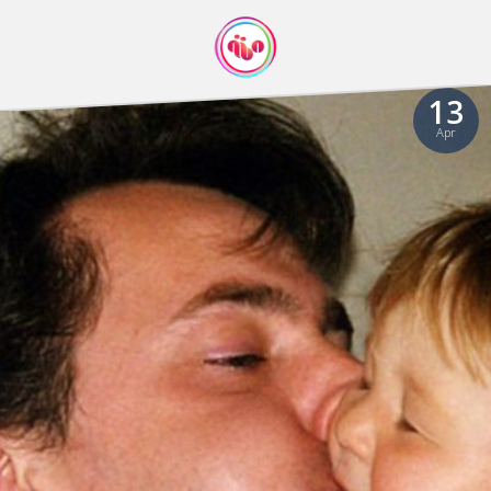
13
Apr