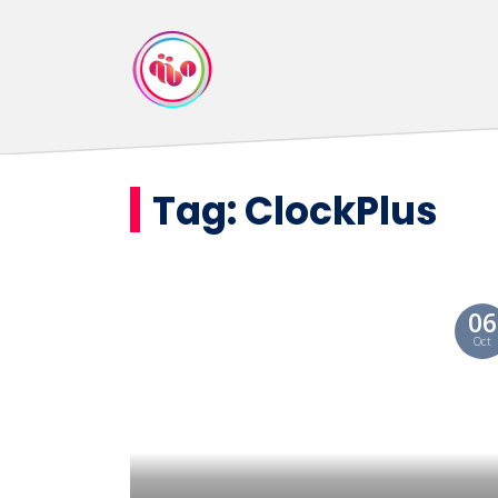
Tag:
ClockPlus
06
Oct