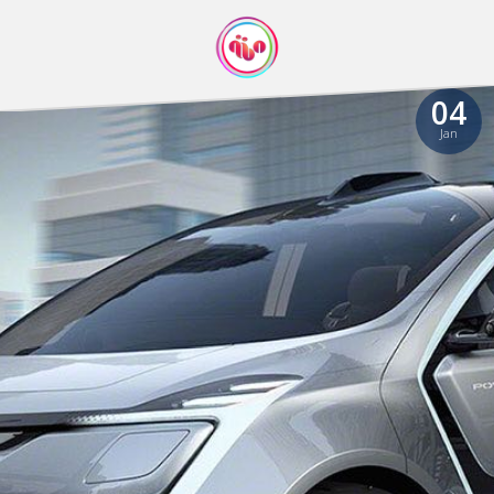
04
Jan