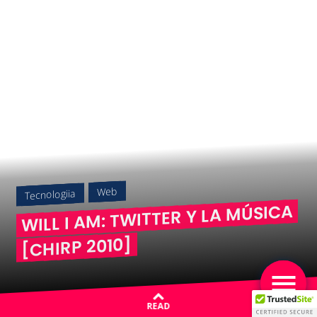
Web
Tecnologiia
WILL I AM: TWITTER Y LA MÚSICA
[CHIRP 2010]
READ