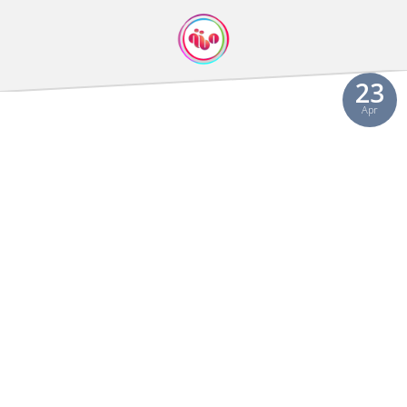
23
Apr