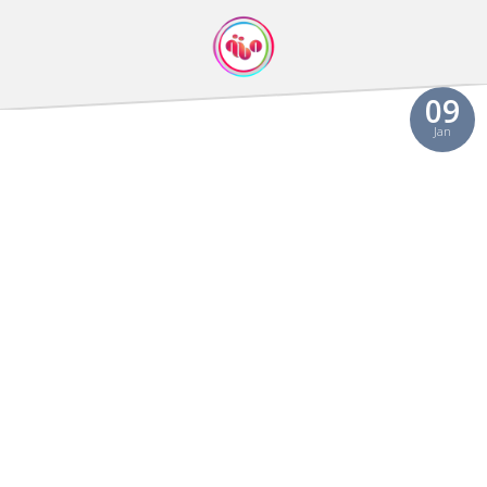
09
Jan