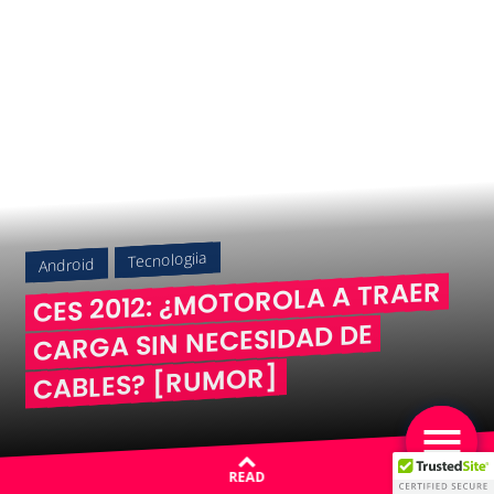
Tecnologiia
Android
CES 2012: ¿MOTOROLA A TRAER
CARGA SIN NECESIDAD DE
CABLES? [RUMOR]
READ