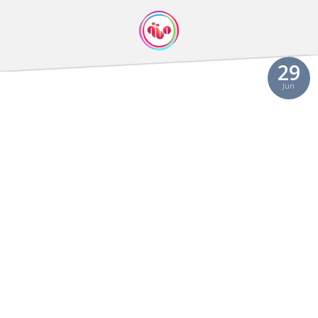
29
Jun