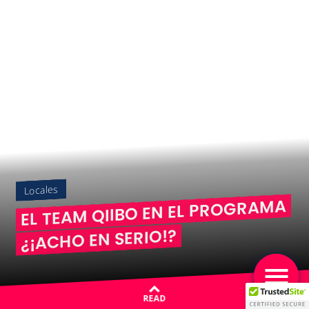
Locales
EL TEAM QIIBO EN EL PROGRAMA
¿¡ACHO EN SERIO!?
READ