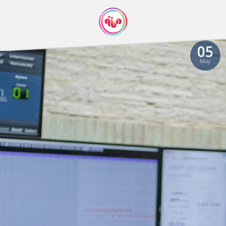
05
May