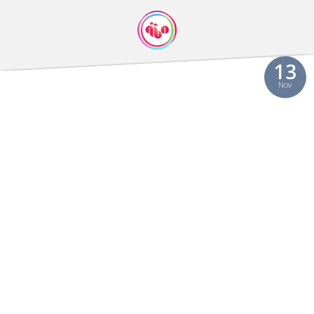
13
Nov