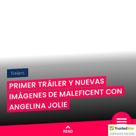
Trailers
PRIMER TRÁILER Y NUEVAS
IMÁGENES DE MALEFICENT CON
ANGELINA JOLIE
READ