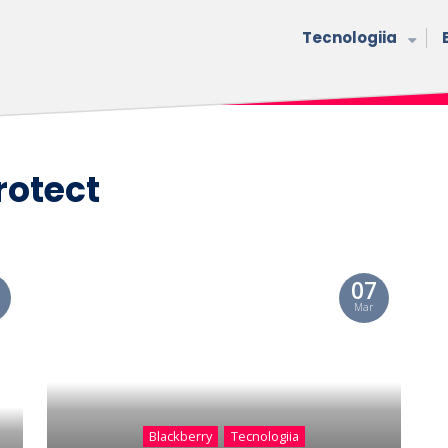
Tecnologiia
rotect
07
Mar
Blackberry
Tecnologiia