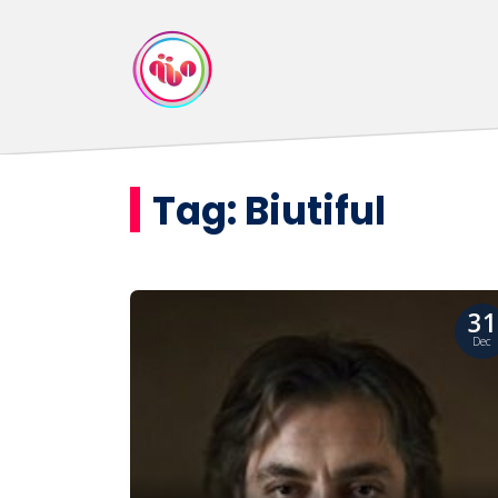
Tag:
Biutiful
31
Dec