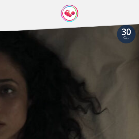
30
Oct