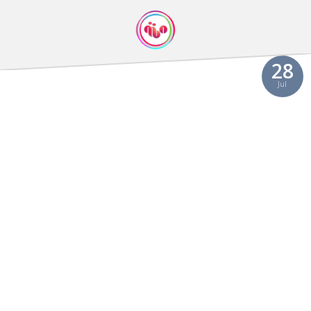
28
Jul