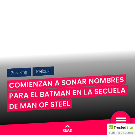
Película
Breaking
COMIENZAN A SONAR NOMBRES
PARA EL BATMAN EN LA SECUELA
DE MAN OF STEEL
READ