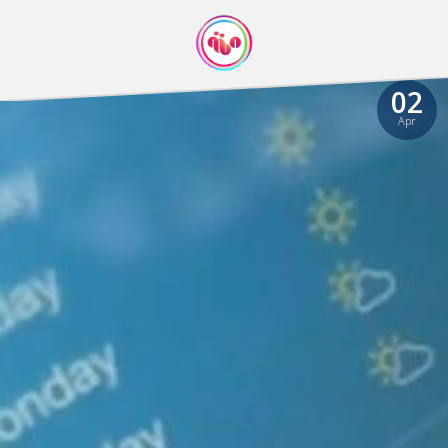
02
Apr