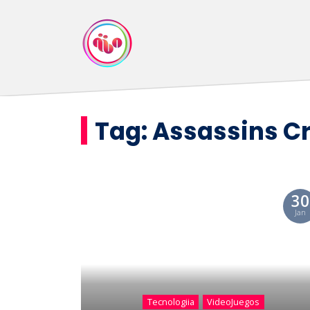
Tag:
Assassins C
30
Jan
Tecnologiia
VideoJuegos