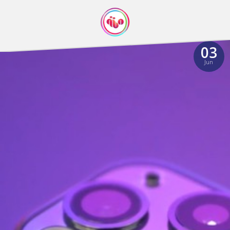
03
Jun