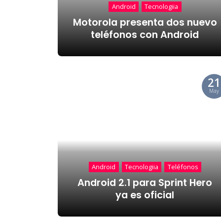
Android
Tecnologiia
Motorola presenta dos nuevo
teléfonos con Android
21
May
Android
Tecnologiia
Teléfonos
Android 2.1 para Sprint Hero
ya es oficial