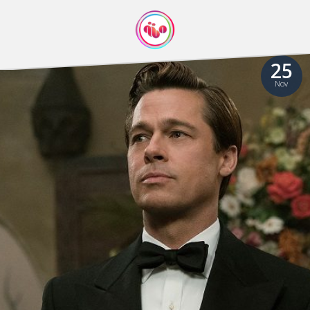
25
Nov