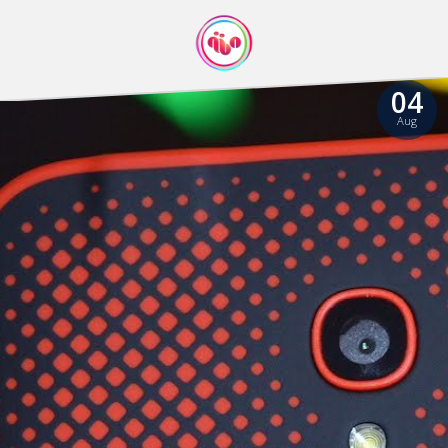
04
Aug