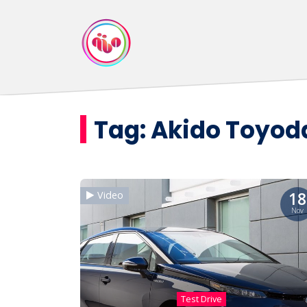
Tag:
Akido Toyod
18
Video
Nov
Test Drive