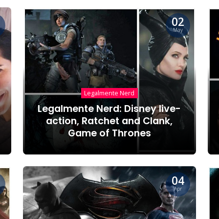
02
May
Legalmente Nerd
Legalmente Nerd: Disney live-
action, Ratchet and Clank,
Game of Thrones
04
Apr