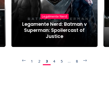
Legalmente Nerd
Legamente Nerd: Batman v
Superman: Spoilercast of
Justice
1
2
3
4
5
…
8