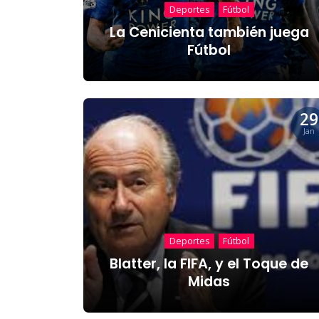
Deportes
Fútbol
La Cenicienta también juega
Fútbol
29
Jan
Deportes
Fútbol
Blatter, la FIFA, y el Toque de
Midas