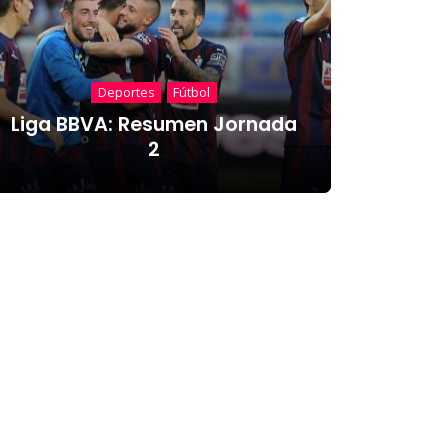
Deportes
Fútbol
Liga BBVA: Resumen Jornada
2