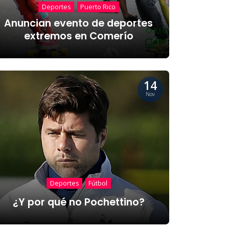
Deportes
Puerto Rico
Anuncian evento de deportes
extremos en Comerío
14
Nov
Deportes
Fútbol
¿Y por qué no Pochettino?