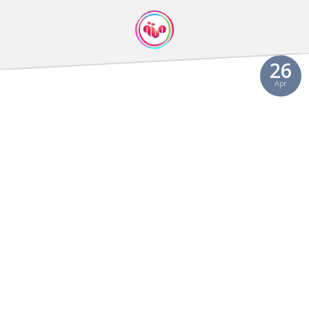
26
Apr