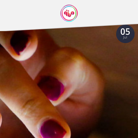
05
Jul